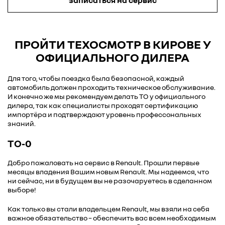
записаться на сервис
ПРОЙТИ ТЕХОСМОТР В КИРОВЕ У
ОФИЦИАЛЬНОГО ДИЛЕРА
Для того, чтобы поездка была безопасной, каждый
автомобиль должен проходить техническое обслуживание.
И конечно же мы рекомендуем делать ТО у официального
дилера, так как специалисты проходят сертификацию
импортёра и подтверждают уровень профессональных
знаний.
ТО-0
Добро пожаловать на сервис в Renault. Прошли первые
месяцы владения Вашим новым Renault. Мы надеемся, что
ни сейчас, ни в будущем вы не разочаруетесь в сделанном
выборе!
Как только вы стали владельцем Renault, мы взяли на себя
важное обязательство – обеспечить вас всем необходимым