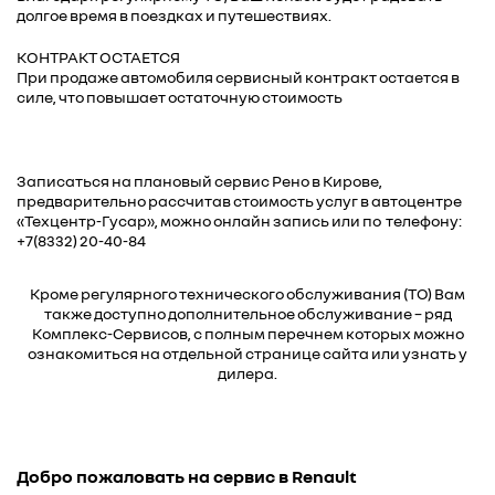
долгое время в поездках и путешествиях.
КОНТРАКТ ОСТАЕТСЯ
При продаже автомобиля сервисный контракт остается в
силе, что повышает остаточную стоимость
Записаться на плановый сервис Рено в Кирове,
предварительно рассчитав стоимость услуг в автоцентре
«Техцентр-Гусар», можно
онлайн запись
или по телефону:
+7(8332) 20-40-84
Кроме регулярного технического обслуживания (ТО) Вам
также доступно дополнительное обслуживание – ряд
Комплекс-Сервисов, с полным перечнем которых можно
ознакомиться на отдельной странице сайта или узнать у
дилера.
Добро пожаловать на сервис в Renault