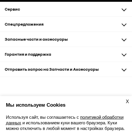
Сервис
Техническое обслуживание
Спецпредложения
Диагностика и ремонт
Кузовной ремонт
Автомобили
Запасные части и аксессуары
Запчасти и аксессуары
Сервис и кузовные работы
Запасные части
Гарантия и поддержка
Рассрочка
Аксессуары и сувениры
Корпоративным клиентам
Гарантия
Отправить запрос на Запчасти и Аксессуары
Помощь на дороге
+7(8332) 20-42-15
+7(8332) 704-125
X
Мы используем Cookies
Продажи
Сервис
Используя сайт, вы соглашаетесь с
политикой обработки
данных
и использованием куки вашего браузера. Куки
можно отключить в любой момент в настройках браузера.